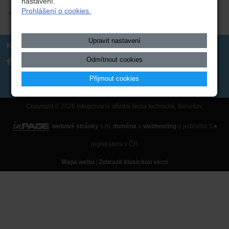
nastavení.
Prohlášení o cookies.
zpět
Upravit nastavení
Kontakt
Integrovaná střední škola
317 723 131
Odmítnout cookies
technická, Benešov,
skola(zavináč)isstbn.cz
Černoleská 1997
Datová schránka: rzpw2gi
Přijmout cookies
ISSBN(zavináč)kr-s.cz
Twitter
Copyright © 2026 Integrovaná střední škola technická, Benešov,
webové stránky
s AI,
doména
a
webhosting
u jediného 5★
registrátora v ČR
Mapa webu
|
Zobrazit klasickou verzi