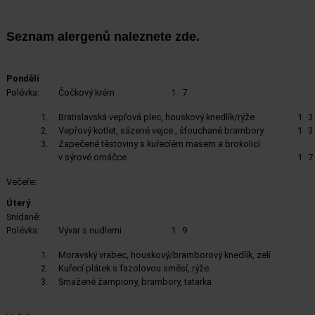
Seznam alergenů naleznete
zde
.
Pondělí
Polévka:
Čočkový krém
1
7
1.
Bratislavská vepřová plec, houskový knedlík/rýže
1
3
2.
Vepřový kotlet, sázené vejce , šťouchané brambory
1
3
3.
Zapečené těstoviny s kuřecíém masem a brokolicí
v sýrové omáčce
1
7
Večeře:
Úterý
Snídaně:
Polévka:
Vývar s nudlemi
1
9
1.
Moravský vrabec, houskový/bramborový knedlík, zelí
2.
Kuřecí plátek s fazolovou směsí, rýže
3.
Smažené žampiony, brambory, tatarka