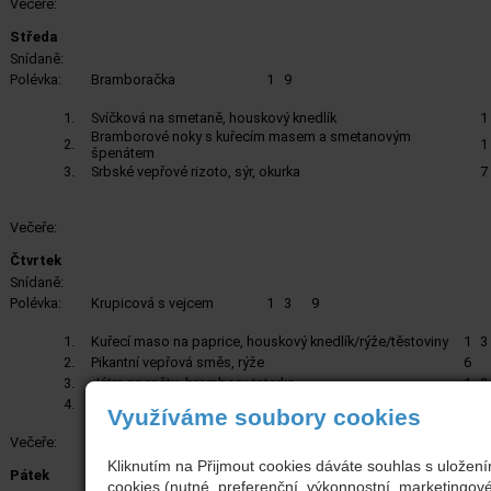
Večeře:
Středa
Snídaně:
Polévka:
Bramboračka
1
9
1.
Svíčková na smetaně, houskový knedlík
1
Bramborové noky s kuřecím masem a smetanovým
2.
1
špenátem
3.
Srbské vepřové rizoto, sýr, okurka
7
Večeře:
Čtvrtek
Snídaně:
Polévka:
Krupicová s vejcem
1
3
9
1.
Kuřecí maso na paprice, houskový knedlík/rýže/těstoviny
1
3
2.
Pikantní vepřová směs, rýže
6
3.
Játra na roštu, brambory, tatarka
1
3
4.
Pikantní vepřová směs, hranolky
6
Využíváme soubory cookies
Večeře:
Kliknutím na Přijmout cookies dáváte souhlas s uložen
Pátek
cookies (nutné, preferenční, výkonnostní, marketingov