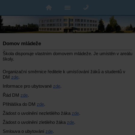
Domov mládeže
Škola disponuje vlastním domovem mládeže. Je umístěn v areálu
školy.
Organizační směrnice ředitele k umísťování žáků a studentů v
DM
zde
.
Informace pro ubytované
zde
.
Řád DM
zde
.
Přihláška do DM
zde
.
Žádost o uvolnění nezletilého žáka
zde
.
Žádost o uvolnění zletilého žáka
zde
.
Smlouva o ubytování
zde
.