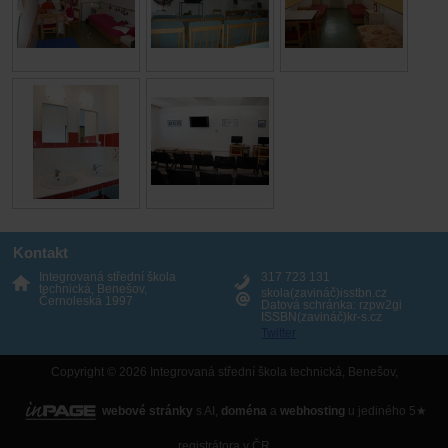
Kontakt
Integrovaná střední škola
317 723 131
technická, Benešov,
skola(zavináč)isstbn.cz
Černoleská 1997
Datová schránka: rzpw2gi
ISSBN(zavináč)kr-s.cz
Twitter
Copyright © 2026 Integrovaná střední škola technická, Benešov,
webové stránky
s AI,
doména
a
webhosting
u jediného 5★
registrátora v ČR