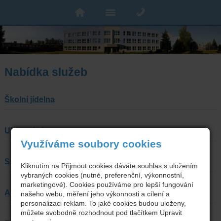
Nabídka služeb
Školní jídelna
Ubytování
Využíváme soubory cookies
Svářečská škola
Kliknutím na Přijmout cookies dáváte souhlas s uložením
vybraných cookies (nutné, preferenční, výkonnostní,
marketingové). Cookies používáme pro lepší fungování
Autoservis ISŠT
našeho webu, měření jeho výkonnosti a cílení a
personalizaci reklam. To jaké cookies budou uloženy,
můžete svobodně rozhodnout pod tlačítkem Upravit