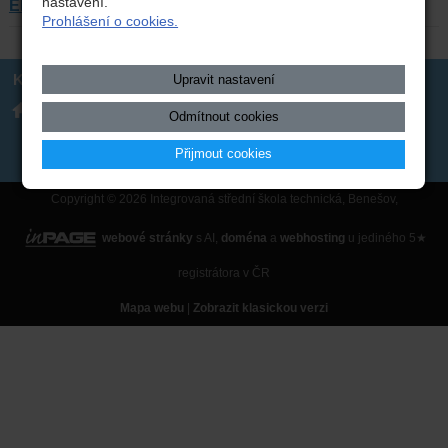
nastavení.
Elektroslužby
Prohlášení o cookies.
Kontakt
Upravit nastavení
Integrovaná střední škola
317 723 131
Odmítnout cookies
technická, Benešov,
skola(zavináč)isstbn.cz
Černoleská 1997
Datová schránka: rzpw2gi
ISSBN(zavináč)kr-s.cz
Přijmout cookies
Twitter
Copyright © 2026 Integrovaná střední škola technická, Benešov,
webové stránky
s AI,
doména
a
webhosting
u jediného 5★
registrátora v ČR
Mapa webu
|
Zobrazit klasickou verzi