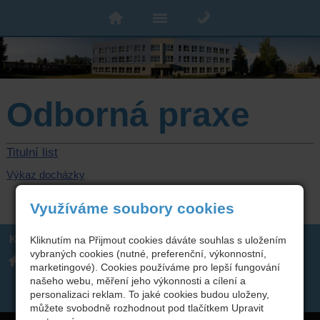
Odborná praxe
Titulní list
Výkaz docházky
Využíváme soubory cookies
Kontakt
Kliknutím na Přijmout cookies dáváte souhlas s uložením
vybraných cookies (nutné, preferenční, výkonnostní,
Integrovaná střední škola
317 723 131
technická, Benešov,
marketingové). Cookies používáme pro lepší fungování
skola(zavináč)isstbn.cz
Černoleská 1997
Datová schránka: rzpw2gi
našeho webu, měření jeho výkonnosti a cílení a
ISSBN(zavináč)kr-s.cz
personalizaci reklam. To jaké cookies budou uloženy,
Twitter
můžete svobodně rozhodnout pod tlačítkem Upravit