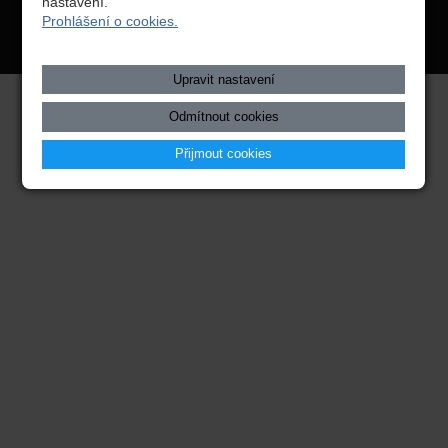
nastavení.
Prohlášení o cookies.
registrátora v ČR
Mapa webu
|
Zobrazit klasickou verzi
Upravit nastavení
Odmítnout cookies
Přijmout cookies