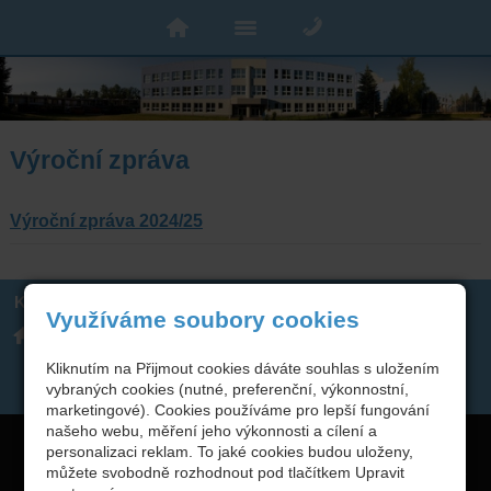
Výroční zpráva
Výroční zpráva 2024/25
Kontakt
Využíváme soubory cookies
Integrovaná střední škola
317 723 131
technická, Benešov,
skola(zavináč)isstbn.cz
Černoleská 1997
Datová schránka: rzpw2gi
Kliknutím na Přijmout cookies dáváte souhlas s uložením
ISSBN(zavináč)kr-s.cz
vybraných cookies (nutné, preferenční, výkonnostní,
Twitter
marketingové). Cookies používáme pro lepší fungování
našeho webu, měření jeho výkonnosti a cílení a
Copyright © 2026 Integrovaná střední škola technická, Benešov,
personalizaci reklam. To jaké cookies budou uloženy,
můžete svobodně rozhodnout pod tlačítkem Upravit
webové stránky
s AI,
doména
a
webhosting
u jediného 5★