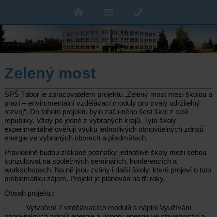
Zelený most
SPŠ Tábor je zpracovatelem projektu „Zelený most mezi školou a
praxí – enviromentální vzdělávací moduly pro trvalý udržitelný
rozvoj“. Do tohoto projektu bylo začleněno šest škol z celé
republiky. Vždy po jedné z vybraných krajů. Tyto školy
experimentálně ověřují výuku jednotlivých obnovitelných zdrojů
energie ve vybraných oborech a předmětech.
Pravidelně budou získané poznatky jednotlivé školy mezi sebou
konzultovat na společných seminářích, konferencích a
workschopech. Na ně jsou zvány i další školy, které projeví o tuto
problematiku zájem. Projekt je plánován na tři roky.
Obsah projektu:
- Vytvoření 7 vzdělávacích modulů s náplní Využívání
obnovitelných zdrojů energie a úspory energie ve stavebnictví a