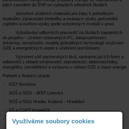
jejich zavedení do ŠVP ve vybraných středních školách
- Vytvoření učebních materiálů pro žáky k jednotlivým
modulům, zpracování metodiky a evaluace výuky, personální
zajištění a ověření výuky podle vytvořených modulů v praxi
- Vybudování odborných pracovišť na školách zapojených
do projektu – učeben vybavených PC, dataprojektorem,
tiskárnou, ozvučením, modely jednotlivých technologií využívání
OZE a energetických úspor a učebními pomůckami
- Vytvoření sítě partnerských škol, spolupracujících firem a
odborníků z oblasti strojírenství, stavebnictví, elektrotechniky,
energetiky, zemědělství a výzkumu v oblasti OZE a úspor energie
Partneři s finanční účastí:
- ISŠT Benešov
- SOŠ a SOU – MŠP Letovice
- SOŠ a SOU Hradec Králové – Hradební
- SŠ a COPT Kroměříž
- SŠES Chomutov
Využíváme soubory cookies
- VOŠ a SZeŠ Tábor