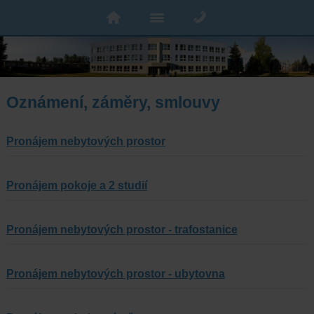
Oznámení, záměry, smlouvy
Pronájem nebytových prostor
Pronájem pokoje a 2 studií
Pronájem nebytových prostor - trafostanice
Pronájem nebytových prostor - ubytovna