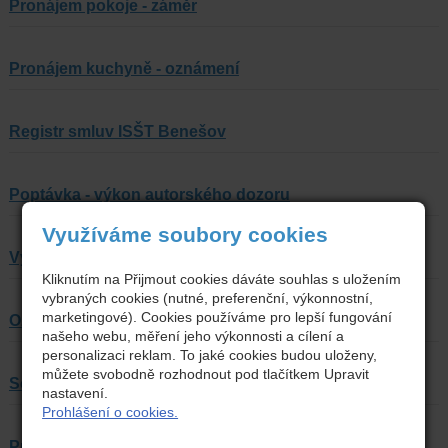
Pronájem pokoje - záměr
Pronájem kuchyně - oznámení
Registr smluv ISŠT Benešov
Poptávka - výkon autorského dozoru
Využíváme soubory cookies
Výzva k podání nabídky - tepelná čerpadla
Kliknutím na Přijmout cookies dáváte souhlas s uložením
vybraných cookies (nutné, preferenční, výkonnostní,
marketingové). Cookies používáme pro lepší fungování
Oznámení záměru - pronájem nebytových prostor
našeho webu, měření jeho výkonnosti a cílení a
personalizaci reklam. To jaké cookies budou uloženy,
můžete svobodně rozhodnout pod tlačítkem Upravit
Soubor technických a administrativních služeb
nastavení.
Prohlášení o cookies.
Pronájem kanceláří