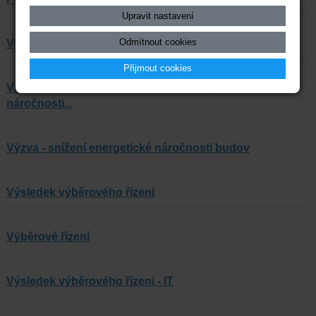
Upravit nastavení
Odmítnout cookies
Výzva - snížení en. náročnosti budov - admin služby
Přijmout cookies
Vítěz výběrového řízení - Snížení energetické
náročnosti...
Výzva - snížení energetické náročnosti budov
Výsledek výběrového řízení
Výběrové řízení
Výsledek výběrového řízení - IT