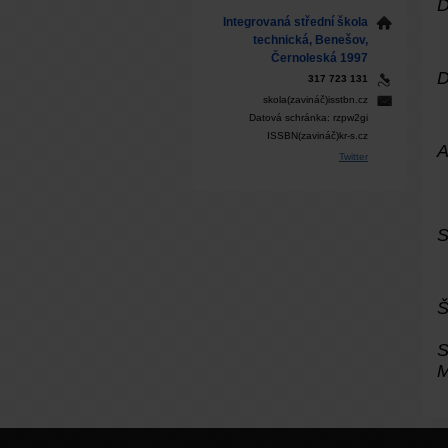
Integrovaná střední škola
technická, Benešov,
Černoleská 1997
317 723 131
skola(zavináč)isstbn.cz
Datová schránka: rzpw2gi
ISSBN(zavináč)kr-s.cz
Twitter
S