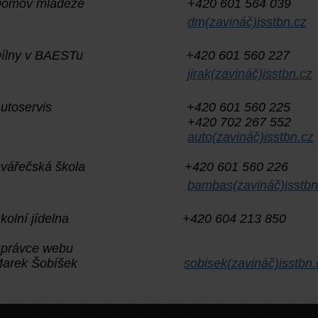
Domov mládeže +420 601 564 039
dm(zavináč)isstbn.cz
Dílny v BAESTu +420 601 560 227
jirak(zavináč)isstbn.cz
Autoservis +420 601 560 225
+420 702 267 552
auto(zavináč)isstbn.cz
Svářečská škola +420 601 560 226
bambas(zavináč)isstbn
Školní jídelna +420 604 213 850
právce webu
Marek Šobíšek
sobisek(zavináč)isstbn.