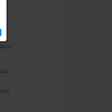
í
z
tbn.cz
bn.cz
l.com