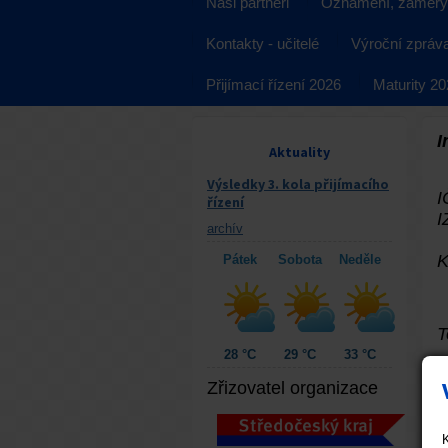
Naši partneři
Oznámení, záměry
Kontakty - učitelé
Výroční zpráv
Přijímací řízení 2026
Maturity 2
I
Aktuality
Výsledky 3. kola přijímacího
I
řízení
I
archív
Pátek
Sobota
Neděle
28 °C
29 °C
33 °C
Zřizovatel organizace
K