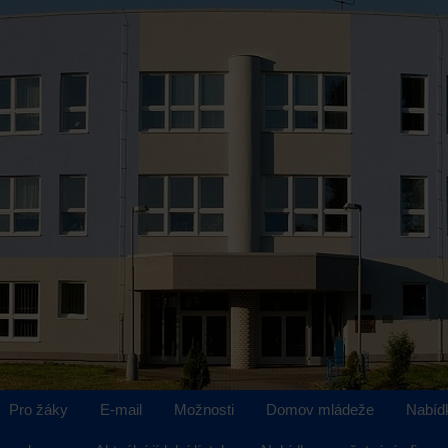
Pro žáky
E-mail
Možnosti
Domov mládeže
Nabíd