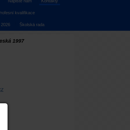
Napište nám
Kontakty
rofesní kvalifikace
 2026
Školská rada
leská 1997
cz
z
z