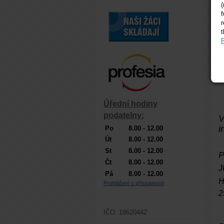
(
f
r
t
P
Z
Úřední hodiny
podatelny:
V
Po
8.00 - 12.00
Út
8.00 - 12.00
St
8.00 - 12.00
Čt
8.00 - 12.00
J
Pá
8.00 - 12.00
Prohlášení o přístupnosti
2
IČO: 18620442