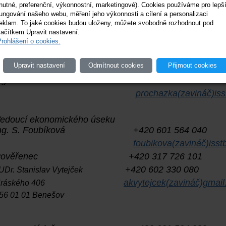
nutné, preferenční, výkonnostní, marketingové). Cookies používáme pro lepš
ungování našeho webu, měření jeho výkonnosti a cílení a personalizaci
eklam. To jaké cookies budou uloženy, můžete svobodně rozhodnout pod
WWW:
www.isstbn.cz
lačítkem Upravit nastavení.
rohlášení o cookies.
Elektronická podatelna:
skola(zavináč)isstbn.c
Upravit nastavení
Odmítnout cookies
Přijmout cookies
ástupce ředitelky
ing. M. Procházka +420 604 202 384
prochazka(zavináč)iss
edoucí ekonomického úseku
ing. S. Foubíková +420 601 564 040
foubikova(zavináč)isst
Pověřenec +420 317 726 101
+420 602 330 080
UDr. Stanislav Vytejček
akvytejcek(zavináč)gmai
Hráského 406
56 01 01 Benešov