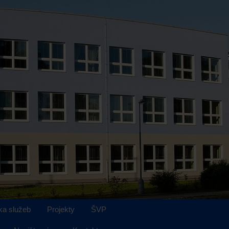
ka služeb
Projekty
ŠVP