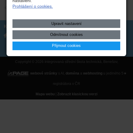
nastavení.
Prohlášení o cookies.
zpět
Upravit nastavení
Kontakt
Integrovaná střední škola
317 723 131
Odmítnout cookies
technická, Benešov,
skola(zavináč)isstbn.cz
Černoleská 1997
Datová schránka: rzpw2gi
Přijmout cookies
ISSBN(zavináč)kr-s.cz
Twitter
Copyright © 2026 Integrovaná střední škola technická, Benešov,
webové stránky
s AI,
doména
a
webhosting
u jediného 5★
registrátora v ČR
Mapa webu
|
Zobrazit klasickou verzi