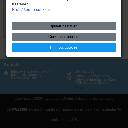
nastavení.
Prohlášení o cookies.
Upravit nastavení
Odmítnout cookies
zpět
Přijmout cookies
Kontakt
Integrovaná střední škola
317 723 131
technická, Benešov,
skola(zavináč)isstbn.cz
Černoleská 1997
Datová schránka: rzpw2gi
ISSBN(zavináč)kr-s.cz
Twitter
Copyright © 2026 Integrovaná střední škola technická, Benešov,
webové stránky
s AI,
doména
a
webhosting
u jediného 5★
registrátora v ČR