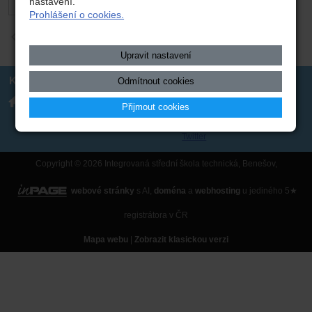
nastavení.
Prohlášení o cookies.
zpět
Upravit nastavení
Kontakt
Odmítnout cookies
Integrovaná střední škola
317 723 131
technická, Benešov,
Přijmout cookies
skola(zavináč)isstbn.cz
Černoleská 1997
Datová schránka: rzpw2gi
ISSBN(zavináč)kr-s.cz
Twitter
Copyright © 2026 Integrovaná střední škola technická, Benešov,
webové stránky
s AI,
doména
a
webhosting
u jediného 5★
registrátora v ČR
Mapa webu
|
Zobrazit klasickou verzi