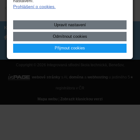
nastavení.
Prohlášení o cookies.
zpět
Upravit nastavení
Kontakt
Integrovaná střední škola
317 723 131
Odmítnout cookies
technická, Benešov,
skola(zavináč)isstbn.cz
Černoleská 1997
Datová schránka: rzpw2gi
Přijmout cookies
ISSBN(zavináč)kr-s.cz
Twitter
Copyright © 2026 Integrovaná střední škola technická, Benešov,
webové stránky
s AI,
doména
a
webhosting
u jediného 5★
registrátora v ČR
Mapa webu
|
Zobrazit klasickou verzi