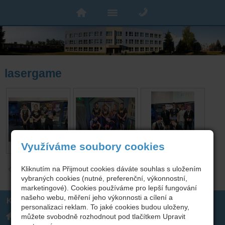
lasergame
Využíváme soubory cookies
Kliknutím na Přijmout cookies dáváte souhlas s uložením
zpět
vybraných cookies (nutné, preferenční, výkonnostní,
marketingové). Cookies používáme pro lepší fungování
našeho webu, měření jeho výkonnosti a cílení a
Kontakt
personalizaci reklam. To jaké cookies budou uloženy,
Integrovaná střední škola
317 723 131
můžete svobodně rozhodnout pod tlačítkem Upravit
technická, Benešov,
skola(zavináč)isstbn.cz
Černoleská 1997