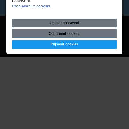
nastavení.
Datová schránka: rzpw2gi
ISSBN(zavináč)kr-s.cz
Prohlášení o cookies.
Twitter
Copyright © 2026 Integrovaná střední škola technická, Benešov,
Upravit nastavení
webové stránky
s AI,
doména
a
webhosting
u jediného 5★
Odmítnout cookies
registrátora v ČR
Přijmout cookies
Mapa webu
|
Zobrazit klasickou verzi