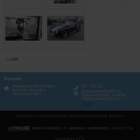
zpět
Kontakt
Integrovaná střední škola
317 723 131
technická, Benešov,
skola(zavináč)isstbn.cz
Černoleská 1997
Datová schránka: rzpw2gi
ISSBN(zavináč)kr-s.cz
Twitter
Copyright © 2026 Integrovaná střední škola technická, Benešov,
webové stránky
s AI,
doména
a
webhosting
u jediného 5★
registrátora v ČR