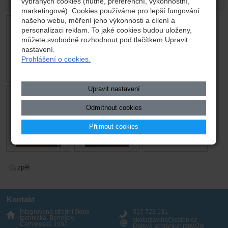
vybraných cookies (nutné, preferenční, výkonnostní,
19. 12. 2023
marketingové). Cookies používáme pro lepší fungování
našeho webu, měření jeho výkonnosti a cílení a
personalizaci reklam. To jaké cookies budou uloženy,
můžete svobodně rozhodnout pod tlačítkem Upravit
nastavení.
Prohlášení o cookies.
Upravit nastavení
Odmítnout cookies
Přijmout cookies
zpět
Kontakt
Integrovaná střední škola
317 723 131
technická, Benešov,
skola(zavináč)isstbn.cz
Černoleská 1997
Datová schránka: rzpw2gi