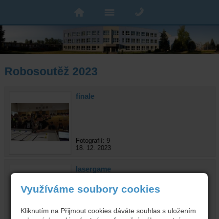
Robosoutěž 2023
finale
Fotografií: 9
18. 12. 2023
lasergame
Využíváme soubory cookies
Kliknutím na Přijmout cookies dáváte souhlas s uložením
Fotografií: 4