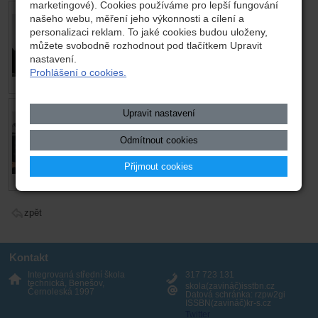
marketingové). Cookies používáme pro lepší fungování
našeho webu, měření jeho výkonnosti a cílení a
personalizaci reklam. To jaké cookies budou uloženy,
můžete svobodně rozhodnout pod tlačítkem Upravit
nastavení.
Prohlášení o cookies.
Upravit nastavení
Odmítnout cookies
Přijmout cookies
zpět
Kontakt
Integrovaná střední škola
317 723 131
technická, Benešov,
skola(zavináč)isstbn.cz
Černoleská 1997
Datová schránka: rzpw2gi
ISSBN(zavináč)kr-s.cz
Twitter