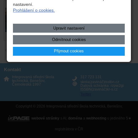
nastavení.
Prohlášení o cookies.
Upravit nastavení
Odmítnout cookies
zpět
Přijmout cookies
Kontakt
Integrovaná střední škola
317 723 131
technická, Benešov,
skola(zavináč)isstbn.cz
Černoleská 1997
Datová schránka: rzpw2gi
ISSBN(zavináč)kr-s.cz
Twitter
Copyright © 2026 Integrovaná střední škola technická, Benešov,
webové stránky
s AI,
doména
a
webhosting
u jediného 5★
registrátora v ČR