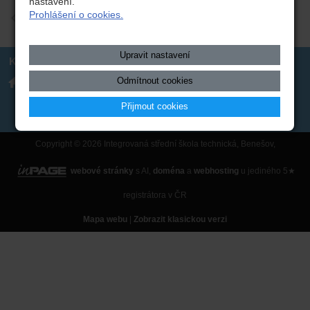
nastavení.
Prohlášení o cookies.
zpět
Upravit nastavení
Kontakt
Integrovaná střední škola
317 723 131
Odmítnout cookies
technická, Benešov,
skola(zavináč)isstbn.cz
Černoleská 1997
Datová schránka: rzpw2gi
Přijmout cookies
ISSBN(zavináč)kr-s.cz
Twitter
Copyright © 2026 Integrovaná střední škola technická, Benešov,
webové stránky
s AI,
doména
a
webhosting
u jediného 5★
registrátora v ČR
Mapa webu
|
Zobrazit klasickou verzi