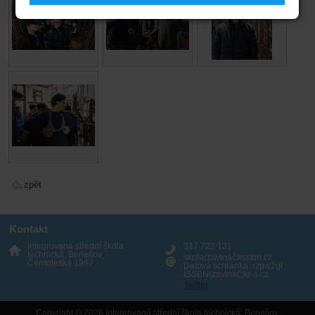
zpět
Kontakt
Integrovaná střední škola
317 723 131
technická, Benešov,
skola(zavináč)isstbn.cz
Černoleská 1997
Datová schránka: rzpw2gi
ISSBN(zavináč)kr-s.cz
Twitter
Copyright © 2026 Integrovaná střední škola technická, Benešov,