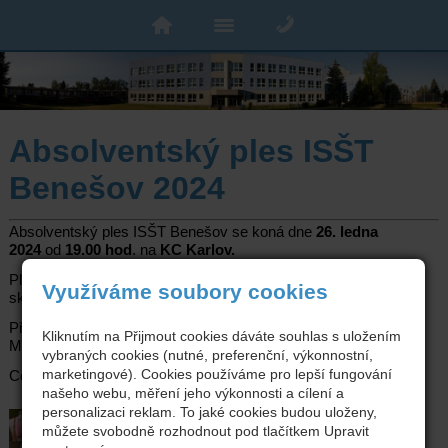
Absolventský ples ISŠT
Benešov 2024
Absolventský ples ISŠT Benešov se koná dne
26. ledna
2024
od
19.00 hod
. na
KC Karlov.
Plesem Vás provede
K. Ševidová
, k poslechu a tanci zahraje
Využíváme soubory cookies
skupina
PROFIL.
Předprodej vstupenek pro žáky a zaměstnance školy u Ing.
Kliknutím na Přijmout cookies dáváte souhlas s uložením
Miloslava Procházky tel. 601 564 041 do 24. 1. 2024.
vybraných cookies (nutné, preferenční, výkonnostní,
marketingové). Cookies používáme pro lepší fungování
Cena vstupenek: K sezení - 350Kč, stání - 300Kč
našeho webu, měření jeho výkonnosti a cílení a
personalizaci reklam. To jaké cookies budou uloženy,
můžete svobodně rozhodnout pod tlačítkem Upravit