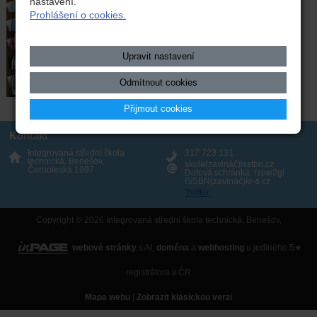
nastavení.
Prohlášení o cookies.
Upravit nastavení
Odmítnout cookies
Přijmout cookies
Kontakt
Integrovaná střední škola
317 723 131
technická, Benešov,
skola(zavináč)isstbn.cz
Černoleská 1997
Datová schránka: rzpw2gi
ISSBN(zavináč)kr-s.cz
Twitter
Copyright © 2026 Integrovaná střední škola technická, Benešov,
webové stránky
s AI,
doména
a
webhosting
u jediného 5★
registrátora v ČR
Mapa webu
|
Zobrazit klasickou verzi