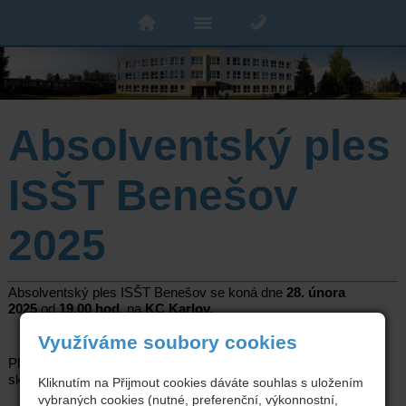
Absolventský ples
ISŠT Benešov
2025
Absolventský ples ISŠT Benešov se koná dne
28. února
2025
od
19.00 hod
. na
KC Karlov.
Využíváme soubory cookies
Plesem Vás provede
K. Ševidová
, k poslechu a tanci zahraje
skupina
PROFIL.
Kliknutím na Přijmout cookies dáváte souhlas s uložením
vybraných cookies (nutné, preferenční, výkonnostní,