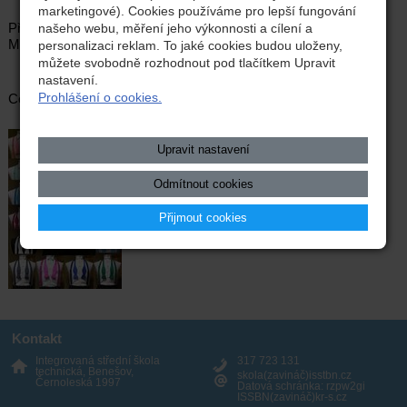
marketingové). Cookies používáme pro lepší fungování
Předprodej vstupenek pro žáky a zaměstnance školy u Ing.
našeho webu, měření jeho výkonnosti a cílení a
Miloslava Procházky tel. 604202384.
personalizaci reklam. To jaké cookies budou uloženy,
můžete svobodně rozhodnout pod tlačítkem Upravit
nastavení.
Prohlášení o cookies.
Cena vstupenek: K sezení - 350Kč, stání - 300Kč
Upravit nastavení
Odmítnout cookies
Přijmout cookies
Kontakt
Integrovaná střední škola
317 723 131
technická, Benešov,
skola(zavináč)isstbn.cz
Černoleská 1997
Datová schránka: rzpw2gi
ISSBN(zavináč)kr-s.cz