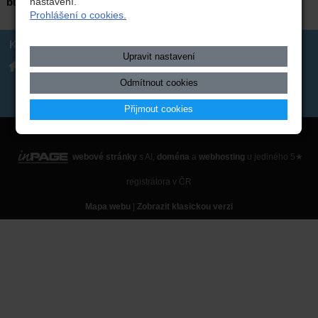
budova B2 – 1. patro.
nastavení.
Prohlášení o cookies.
Kontakt
Upravit nastavení
Integrovaná střední škola
317 723 131
technická, Benešov,
skola(zavináč)isstbn.cz
Černoleská 1997
Datová schránka: rzpw2gi
Odmítnout cookies
ISSBN(zavináč)kr-s.cz
Twitter
Přijmout cookies
Copyright © 2026 Integrovaná střední škola technická, Benešov,
webové stránky
s AI,
doména
a
webhosting
u jediného 5★
registrátora v ČR
Mapa webu
|
Zobrazit klasickou verzi