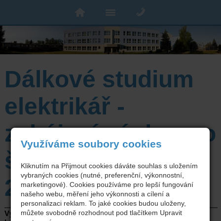
Dálkové studium
elektrikář -
zahájení výuky pro
Využíváme soubory cookies
školní rok
Kliknutím na Přijmout cookies dáváte souhlas s uložením
vybraných cookies (nutné, preferenční, výkonnostní,
2026/2027
marketingové). Cookies používáme pro lepší fungování
našeho webu, měření jeho výkonnosti a cílení a
personalizaci reklam. To jaké cookies budou uloženy,
můžete svobodně rozhodnout pod tlačítkem Upravit
Výuka bude zahájena 2. 9. 2026 ve 13.30 hod., učebna U13,