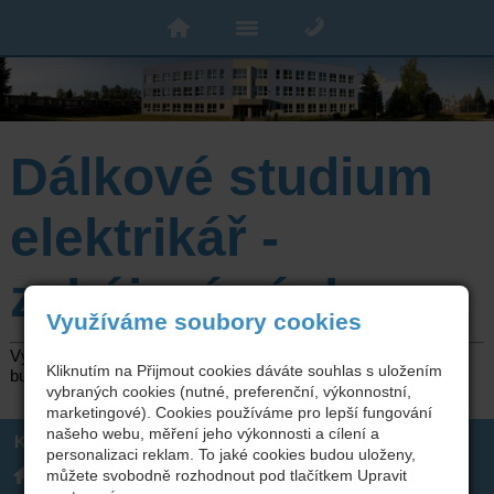
Dálkové studium
elektrikář -
zahájení výuky
Využíváme soubory cookies
Výuka bude zahájena
4. 9. 2024
ve
13.30 hod.
, učebna
U13
,
Kliknutím na Přijmout cookies dáváte souhlas s uložením
budova B2 – 1. patro
vybraných cookies (nutné, preferenční, výkonnostní,
marketingové). Cookies používáme pro lepší fungování
našeho webu, měření jeho výkonnosti a cílení a
Kontakt
personalizaci reklam. To jaké cookies budou uloženy,
Integrovaná střední škola
317 723 131
můžete svobodně rozhodnout pod tlačítkem Upravit
technická, Benešov,
skola(zavináč)isstbn.cz