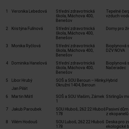
1
Veronika Lebedová
Střední zdravotnická
Tepelné čer
škola, Máchova 400,
vzduch-vod
Benešov
2
Kristýna Fulínová
Střední zdravotnická
Domy pro ži
škola, Máchova 400,
Benešov
3
Monika Ryčlová
Střední zdravotnická
Bioplynová 
škola, Máchova 400,
DZV NOVA
Benešov
4
Dominika Hanelová
Střední zdravotnická
Bioplynová 
škola, Máchova 400,
Načeradec
Benešov
5
Libor Hrubý
SOŠ a SOU Beroun – Hlinky,
Hybrid
Okružní 1404, Beroun
Jan Pilát
6
Martin Mátl
SOŠ a SOU Vlašim, Zámek
Stirlingův m
1
7
Jakub Paroubek
SOU Hluboš, 262 22 Hluboš
Pasivní dům
178
z ekopanelů
8
Vilém Hodouš
SOU Luboš, 262 22 Hluboš
Deska pro z
178
ekologické b