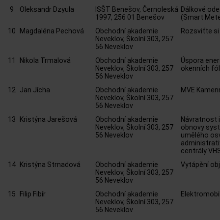
9
Oleksandr Dzyula
ISŠT Benešov, Černoleská
Dálkové ode
1997, 256 01 Benešov
(Smart Mete
10
Magdaléna Pechová
Obchodní akademie
Rozsviťte s
Neveklov, Školní 303, 257
56 Neveklov
11
Nikola Trmalová
Obchodní akademie
Úspora ener
Neveklov, Školní 303, 257
okenních fól
56 Neveklov
12
Jan Jícha
Obchodní akademie
MVE Kamenn
Neveklov, Školní 303, 257
56 Neveklov
13
Kristýna Jarešová
Obchodní akademie
Návratnost 
Neveklov, Školní 303, 257
obnovy sys
56 Neveklov
umělého osv
administrati
centrály VH
14
Kristýna Strnadová
Obchodní akademie
Vytápění ob
Neveklov, Školní 303, 257
56 Neveklov
15
Filip Fibír
Obchodní akademie
Elektromobi
Neveklov, Školní 303, 257
56 Neveklov