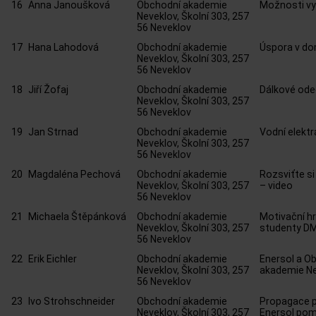
16
Anna Janoušková
Obchodní akademie
Možnosti vy
Neveklov, Školní 303, 257
56 Neveklov
17
Hana Lahodová
Obchodní akademie
Úspora v d
Neveklov, Školní 303, 257
56 Neveklov
18
Jiří Žofaj
Obchodní akademie
Dálkové ode
Neveklov, Školní 303, 257
56 Neveklov
19
Jan Strnad
Obchodní akademie
Vodní elektr
Neveklov, Školní 303, 257
56 Neveklov
20
Magdaléna Pechová
Obchodní akademie
Rozsviťte s
Neveklov, Školní 303, 257
– video
56 Neveklov
21
Michaela Štěpánková
Obchodní akademie
Motivační hr
Neveklov, Školní 303, 257
studenty DM
56 Neveklov
22
Erik Eichler
Obchodní akademie
Enersol a O
Neveklov, Školní 303, 257
akademie N
56 Neveklov
23
Ivo Strohschneider
Obchodní akademie
Propagace 
Neveklov, Školní 303, 257
Enersol po