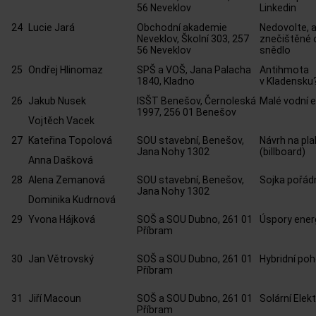
56 Neveklov
Linkedin
24
Lucie Jará
Obchodní akademie
Nedovolte, 
Neveklov, Školní 303, 257
znečištěné 
56 Neveklov
snědlo
25
Ondřej Hlinomaz
SPŠ a VOŠ, Jana Palacha
Antihmota
1840, Kladno
v Kladensku
26
Jakub Nusek
ISŠT Benešov, Černoleská
Malé vodní e
1997, 256 01 Benešov
Vojtěch Vacek
27
Kateřina Topolová
SOU stavební, Benešov,
Návrh na pla
Jana Nohy 1302
(billboard)
Anna Dašková
28
Alena Zemanová
SOU stavební, Benešov,
Sojka pořád
Jana Nohy 1302
Dominika Kudrnová
29
Yvona Hájková
SOŠ a SOU Dubno, 261 01
Úspory energ
Příbram
30
Jan Větrovský
SOŠ a SOU Dubno, 261 01
Hybridní po
Příbram
31
Jiří Macoun
SOŠ a SOU Dubno, 261 01
Solární Elek
Příbram