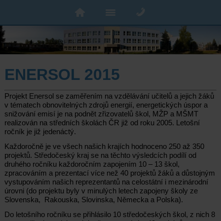
ENERSOL 2015
Projekt Enersol se zaměřením na vzdělávání učitelů a jejich žáků
v tématech obnovitelných zdrojů energií, energetických úspor a
snižování emisí je na podnět zřizovatelů škol, MŽP a MŠMT
realizován na středních školách ČR již od roku 2005. Letošní
ročník je již jedenáctý.
Každoročně je ve všech našich krajích hodnoceno 250 až 350
projektů. Středočeský kraj se na těchto výsledcích podílí od
druhého ročníku každoročním zapojením 10 – 13 škol,
zpracováním a prezentací více než 40 projektů žáků a důstojným
vystupováním našich reprezentantů na celostátní i mezinárodní
úrovni (do projektu byly v minulých letech zapojeny školy ze
Slovenska, Rakouska, Slovinska, Německa a Polska).
Do letošního ročníku se přihlásilo 10 středočeských škol, z nich 8