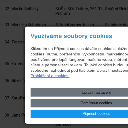
32
Martin Salfický
SOŠ a SOU Dubno, 261 01
Solární Elek
Příbram
33
Markéta Kubáňová
Střední zdravotnická
Skládané d
škola, Máchova 400,
Benešov
Využíváme soubory cookies
34
Tereza Veselá
Střední zdravotnická
Rekuperace
škola, Máchova 400,
vody Nemoc
Kliknutím na Přijmout cookies dáváte souhlas s ulož
Benešov
Rudolfa a S
cookies (nutné, preferenční, výkonnostní, marketingo
Benešov a.s
používáme pro lepší fungování našeho webu, měření 
35
Kateřina Kuželková
Střední zdravotnická
Požáry Foto
cílení a personalizaci reklam. To jaké cookies budou 
škola, Máchova 400,
svobodně rozhodnout pod tlačítkem Upravit nastavení
Benešov
Prohlášení o cookies.
36
Nikola Vettersová
Střední zdravotnická
Sluneční ene
škola, Máchova 400,
Benešov
Upravit nastavení
37
Karolína Fulínová
Střední zdravotnická
Jak peče B
škola, Máchova 400,
Odmítnout cookies
Benešov
Přijmout cookies
38
Jana Procházková
Střední zdravotnická
HYT (hybridn
škola, Máchova 400,
čerpadlo) JE
Benešov