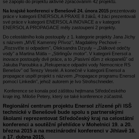
se zapojilo do projektu aktivně zpracováním 42 projektů.
Na krajské konferenci v Benešově 24. února 2015
prezentovalo
práce v kategorii ENERSOL A PRAXE 8 žáků, 4 žáci prezentovali
své práce v kategorii ENERSOL A INOVACE a v kategorii
ENERSOL A PROPAGACE měly zastoupení 2 projekty.
Do celostátního kola postoupily z 1. kategorie projekty Jana Jíchy
s názvem „MVE Kamenný Přívoz", Magdalény Pechové –
„Rozsviťte si odpadem", Oleksandra Dzyuly – „Dálkové odečty
vody" a Martina Mátla – „Stirlingův motor". V kategorii Enersol a
inovace postoupily dvě práce, a to „Pasivní dům z ekopanelů" od
Jakuba Paroubka a „Rekuperace odpadní vody Nemocnice RS
Benešov" od Terezy Veselé. A konečně v kategorii Enersol a
propagace uspěl projekt s názvem „Propagace programu Enersol
pomocí Linkedin", jehož autorem je Ivo Strohschneider.
Konference se konala pod záštitou hejtmana Středočeského
kraje ing. Miloše Petery, který se také konference zúčastnil.
Regionální centrum projektu Enersol zřízené při ISŠ
technické v Benešově bude spolu s partnerskými
školami reprezentovat Středočeský kraj na celostátní
konferenci a soutěžní přehlídce v Mohelnici 19. a 20.
března 2015 a na mezinárodní konferenci v Jihlavě 16.
a 17. dubna 2015.