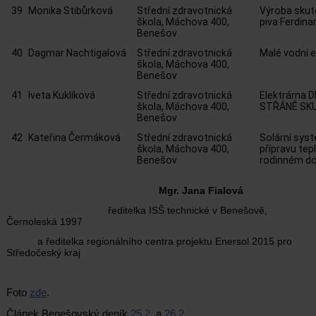
39
Monika Stibůrková
Střední zdravotnická
Výroba sku
škola, Máchova 400,
piva Ferdina
Benešov
40
Dagmar Nachtigalová
Střední zdravotnická
Malé vodní e
škola, Máchova 400,
Benešov
41
Iveta Kuklíková
Střední zdravotnická
Elektrárna 
škola, Máchova 400,
STŘÁNĚ SKU
Benešov
42
Kateřina Čermáková
Střední zdravotnická
Solární sys
škola, Máchova 400,
přípravu tep
Benešov
rodinném d
Mgr. Jana Fialová
ředitelka ISŠ technické v Benešově,
Černoleská 1997
a ředitelka regionálního centra projektu Enersol 2015 pro
Středočeský kraj
Foto
zde
.
Článek Benešovský deník
25.2.
a
26.2.