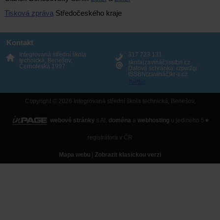
Tisková zpráva
Středočeského kraje
Kontakt
Integrovaná střední škola
317 723 131
technická, Benešov,
skola(zavináč)isstbn.cz
Černoleská 1997
Datová schránka: rzpw2gi
ISSBN(zavináč)kr-s.cz
Twitter
Copyright © 2026 Integrovaná střední škola technická, Benešov,
webové stránky
s AI,
doména
a
webhosting
u jediného 5★
registrátora v ČR
Mapa webu
|
Zobrazit klasickou verzi