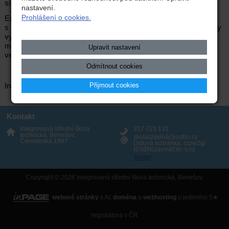
si sestrojili i složitější geometrické tvary.
nastavení.
Prohlášení o cookies.
Exkurze se žákům velice líbila, protože se seznámili nejen
s moderními trendy vývoje informatiky, ale i s možností prakticky
vyzkoušet fungování a vytváření některých prostorových
modelů. Celkově byla exkurze velice zajímavá a pro naše žáky
Upravit nastavení
velmi přínosná.
Odmítnout cookies
Ing. Inessa Skleničková
Přijmout cookies
Kontakt
Integrovaná střední škola
317 723 131
technická, Benešov,
skola(zavináč)isstbn.cz
Černoleská 1997
Datová schránka: rzpw2gi
ISSBN(zavináč)kr-s.cz
Twitter
Copyright © 2026 Integrovaná střední škola technická, Benešov,
webové stránky
s AI,
doména
a
webhosting
u jediného 5★
registrátora v ČR