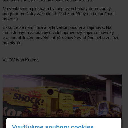
Na venkovních plochách byl připraven bohatý doprovodný
program pro žáky základních škol zaměřený na bezpečnost
provozu.
Exkurze se nám líbila a byla velice poučná a zajímavá. Na
zúčastněných žácích bylo vidět opravdový zájem o novinky
v automobilovém odvětví, ať již sériově vyráběné nebo ve fázi
prototypů.
VUOV Ivan Kudrna
Využíváme soubory cookies