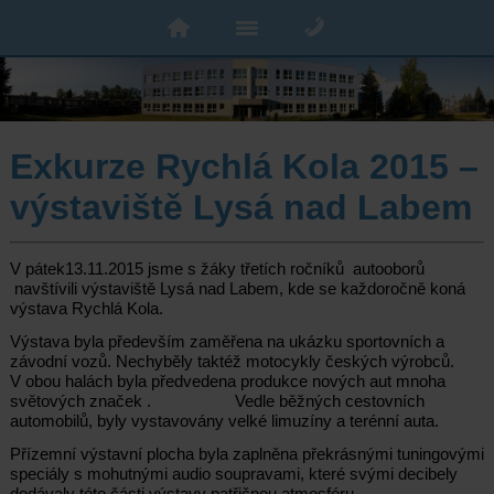
Exkurze Rychlá Kola 2015 –
výstaviště Lysá nad Labem
V pátek13.11.2015 jsme s žáky třetích ročníků autooborů
navštívili výstaviště Lysá nad Labem, kde se každoročně koná
výstava Rychlá Kola.
Výstava byla především zaměřena na ukázku sportovních a
závodní vozů. Nechyběly taktéž motocykly českých výrobců.
V obou halách byla předvedena produkce nových aut mnoha
světových značek . Vedle běžných cestovních
automobilů, byly vystavovány velké limuzíny a terénní auta.
Přízemní výstavní plocha byla zaplněna překrásnými tuningovými
speciály s mohutnými audio soupravami, které svými decibely
dodávaly této části výstavy patřičnou atmosféru.