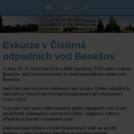
Exkurze v Čistírně
odpadních vod Benešov
V úterý 22. 3. 2016 třídy E1K a A2M navštívily ČOV patřící městu
Benešov, jejíž provozovatelem je Vodohospodářská společnost
Benešov.
Naši žáci měli možnost shlédnout celý systém čištění odpadních
vod pomocí nových technologií instalovaných při rekonstrukci
v roce 2014.
V úvodní části jsme viděli samotný přítok odpadních vod, hrubé
předčištění a biologicko-chemické čištění. Nejprve v řídícím
středisku a později i v samotné praxi.
Zajímavé bylo zjištění využití čistírenských kalů na výrobu
bioplynu a jeho následná přeměna na tepelnou energii.