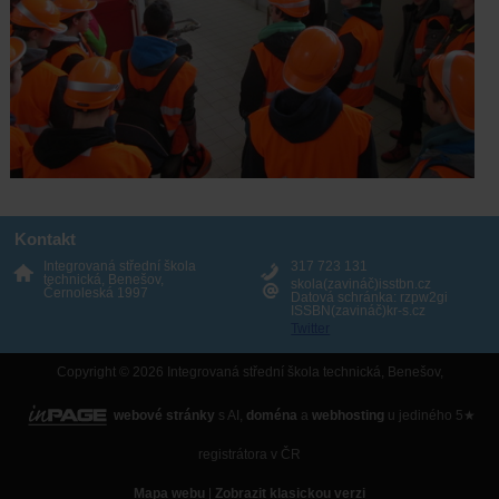
Kontakt
Integrovaná střední škola
317 723 131
technická, Benešov,
skola(zavináč)isstbn.cz
Černoleská 1997
Datová schránka: rzpw2gi
ISSBN(zavináč)kr-s.cz
Twitter
Copyright © 2026 Integrovaná střední škola technická, Benešov,
webové stránky
s AI,
doména
a
webhosting
u jediného 5★
registrátora v ČR
Mapa webu
|
Zobrazit klasickou verzi