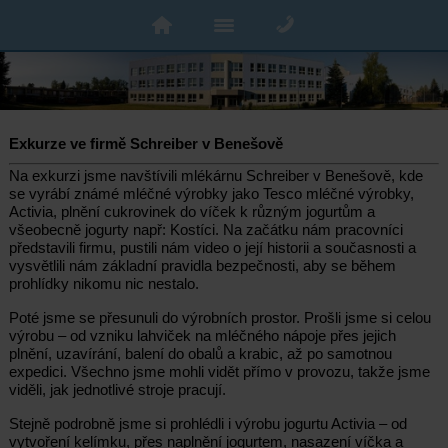
Exkurze ve firmě Schreiber v Benešově
Na exkurzi jsme navštívili mlékárnu Schreiber v Benešově, kde
se vyrábí známé mléčné výrobky jako Tesco mléčné výrobky,
Activia, plnění cukrovinek do víček k různým jogurtům a
všeobecně jogurty např: Kostíci. Na začátku nám pracovníci
představili firmu, pustili nám video o její historii a současnosti a
vysvětlili nám základní pravidla bezpečnosti, aby se během
prohlídky nikomu nic nestalo.
Poté jsme se přesunuli do výrobních prostor. Prošli jsme si celou
výrobu – od vzniku lahviček na mléčného nápoje přes jejich
plnění, uzavírání, balení do obalů a krabic, až po samotnou
expedici. Všechno jsme mohli vidět přímo v provozu, takže jsme
viděli, jak jednotlivé stroje pracují.
Stejně podrobně jsme si prohlédli i výrobu jogurtu Activia – od
vytvoření kelímku, přes naplnění jogurtem, nasazení víčka a