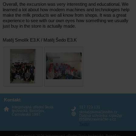
Overall, the excursion was very interesting and educational. We
learned a lot about how modern machines and technologies help
make the milk products we all know from shops. It was a great
experience to see with our own eyes how something we usually
just buy in the store is actually made.
Matěj Smolík E3.K / Matěj Šedo E3.K
Kontakt
Integrovaná střední škola
317 723 131
technická, Benešov,
skola(zavináč)isstbn.cz
Černoleská 1997
Datová schránka: rzpw2gi
ISSBN(zavináč)kr-s.cz
Twitter
Copyright © 2026 Integrovaná střední škola technická, Benešov,