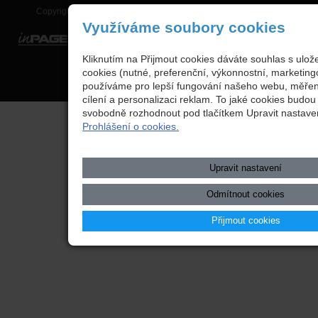
Copyright © 2026 Integrovaná střední škola technická, Benešov,
Využíváme soubory cookies
webové stránky
s AI,
doména
a
webhosting
u jediného 5★
Kliknutím na Přijmout cookies dáváte souhlas s ulo
registrátora v ČR
cookies (nutné, preferenční, výkonnostní, marketing
používáme pro lepší fungování našeho webu, měření
Mapa webu
|
Zobrazit klasickou verzi
cílení a personalizaci reklam. To jaké cookies budo
svobodně rozhodnout pod tlačítkem Upravit nastave
Prohlášení o cookies.
Upravit nastavení
Odmítnout cookies
Přijmout cookies