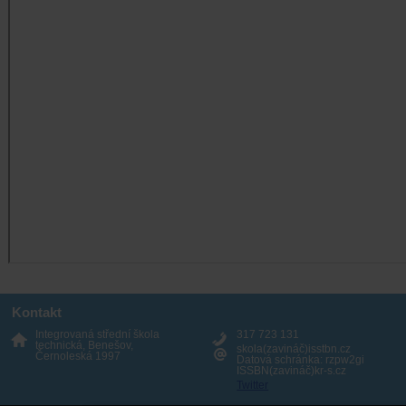
Kontakt
Integrovaná střední škola
317 723 131
technická, Benešov,
skola(zavináč)isstbn.cz
Černoleská 1997
Datová schránka: rzpw2gi
ISSBN(zavináč)kr-s.cz
Twitter