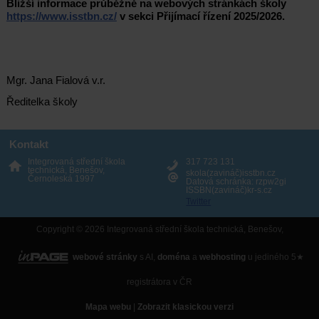
Bližší informace průběžně na webových stránkách školy
https://www.isstbn.cz/
v sekci Přijímací řízení 2025/2026.
Mgr. Jana Fialová v.r.
Ředitelka školy
Kontakt
Integrovaná střední škola
317 723 131
technická, Benešov,
skola(zavináč)isstbn.cz
Černoleská 1997
Datová schránka: rzpw2gi
ISSBN(zavináč)kr-s.cz
Twitter
Copyright © 2026 Integrovaná střední škola technická, Benešov,
webové stránky
s AI,
doména
a
webhosting
u jediného 5★
registrátora v ČR
Mapa webu
|
Zobrazit klasickou verzi