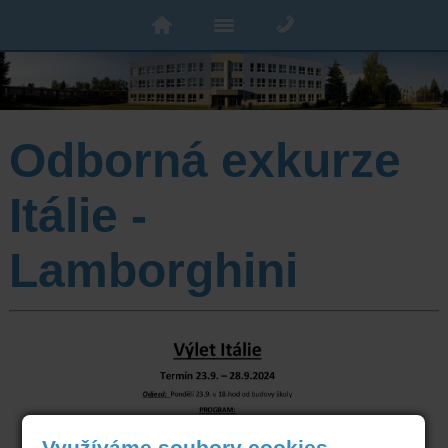
Odborná exkurze
Itálie -
Lamborghini
Využíváme soubory cookies