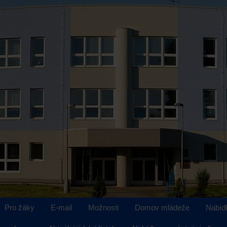
Pro žáky
E-mail
Možnosti
Domov mládeže
Nabíd