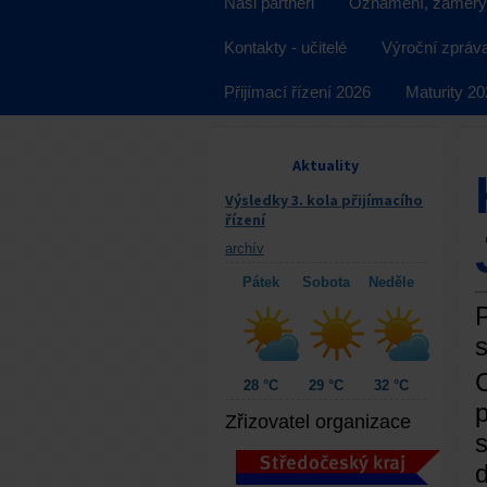
Naši partneři
Oznámení, záměry
Kontakty - učitelé
Výroční zpráv
Přijímací řízení 2026
Maturity 2
Aktuality
Výsledky 3. kola přijímacího
řízení
archív
Pátek
Sobota
Neděle
P
C
28 °C
29 °C
32 °C
p
Zřizovatel organizace
s
d