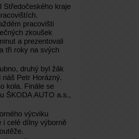
ol Středočeského kraje
racovištích.
každém pracovišti
rečných zkoušek
minut a prezentovali
a tři roky na svých
ubno, druhý byl žák
 náš Petr Horázný.
o kola. Finále se
ntru ŠKODA AUTO a.s.,
borného výcviku
 i celé dílny výborně
soutěže.