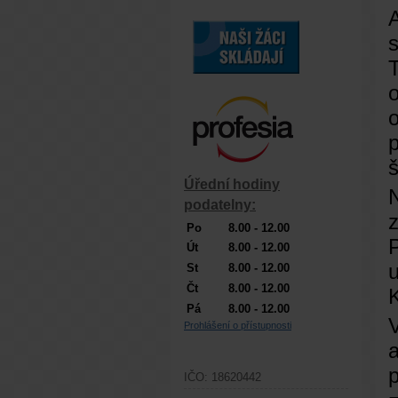
A
s
T
o
p
š
Úřední hodiny
podatelny:
Po
8.00 - 12.00
P
Út
8.00 - 12.00
St
8.00 - 12.00
Čt
8.00 - 12.00
Pá
8.00 - 12.00
V
Prohlášení o přístupnosti
a
p
IČO: 18620442