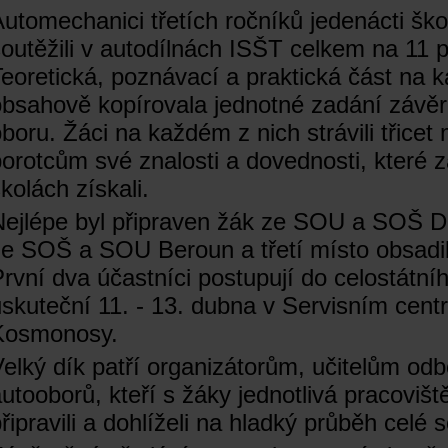
utomechanici třetích ročníků jedenácti šk
outěžili v autodílnách ISŠT celkem na 11 p
eoretická, poznávací a praktická část na 
obsahově kopírovala jednotné zadání závě
boru. Žáci na každém z nich strávili třicet 
orotcům své znalosti a dovednosti, které z
kolách získali.
Nejlépe byl připraven žák ze SOU a SOŠ D
ze SOŠ a SOU Beroun a třetí místo obsadil
rvní dva účastníci postupují do celostátníh
uskuteční 11. - 13. dubna v Servisním ce
Kosmonosy.
elký dík patří organizátorům, učitelům od
utooborů, kteří s žáky jednotlivá pracoviště
řipravili a dohlíželi na hladký průběh celé 