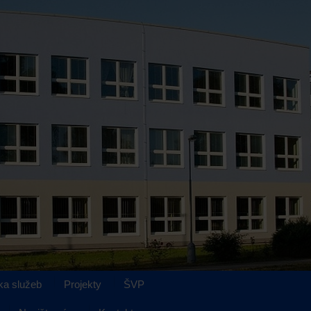
ka služeb
Projekty
ŠVP