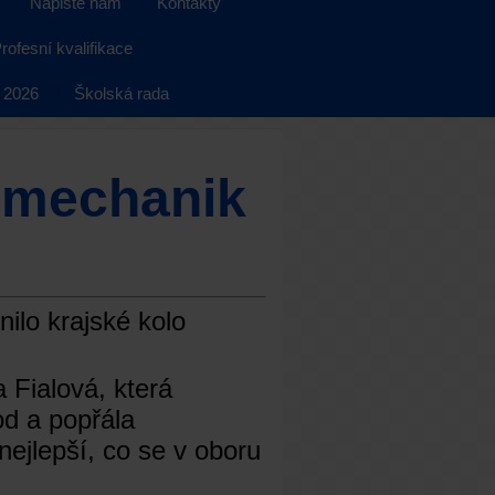
Napište nám
Kontakty
rofesní kvalifikace
 2026
Školská rada
omechanik
ilo krajské kolo
a Fialová, která
od a popřála
 nejlepší, co se v oboru