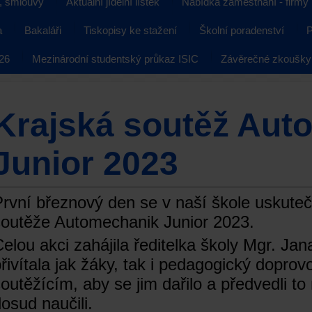
, smlouvy
Aktuální jídelní lístek
Nabídka zaměstnání - firmy
a
Bakaláři
Tiskopisy ke stažení
Školní poradenství
P
026
Mezinárodní studentský průkaz ISIC
Závěrečné zkoušky
Krajská soutěž Aut
Junior 2023
rvní březnový den se v naší škole uskutečn
soutěže Automechanik Junior 2023.
elou akci zahájila ředitelka školy Mgr. Jan
řivítala jak žáky, tak i pedagogický doprov
outěžícím, aby se jim dařilo a předvedli to
osud naučili.