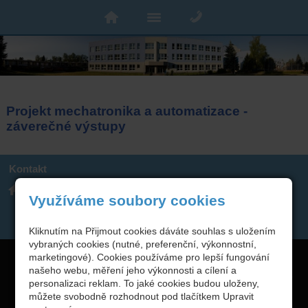
Projekt mechatronika a automatizace -
záverečné výstupy
Kontakt
Integrovaná střední škola
317 723 131
technická, Benešov,
skola(zavináč)isstbn.cz
Využíváme soubory cookies
Černoleská 1997
Datová schránka: rzpw2gi
ISSBN(zavináč)kr-s.cz
Twitter
Kliknutím na Přijmout cookies dáváte souhlas s uložením
vybraných cookies (nutné, preferenční, výkonnostní,
Copyright © 2026 Integrovaná střední škola technická, Benešov,
marketingové). Cookies používáme pro lepší fungování
našeho webu, měření jeho výkonnosti a cílení a
webové stránky
s AI,
doména
a
webhosting
u jediného 5★
personalizaci reklam. To jaké cookies budou uloženy,
můžete svobodně rozhodnout pod tlačítkem Upravit
registrátora v ČR