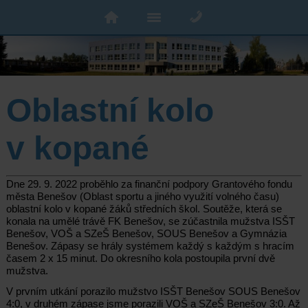
Oblastní kolo
v kopané
Dne 29. 9. 2022 proběhlo za finanční podpory Grantového fondu
města Benešov (Oblast sportu a jiného využití volného času)
oblastní kolo v kopané žáků středních škol. Soutěže, která se
konala na umělé trávě FK Benešov, se zúčastnila mužstva ISŠT
Benešov, VOŠ a SZeŠ Benešov, SOUS Benešov a Gymnázia
Benešov. Zápasy se hrály systémem každý s každým s hracím
časem 2 x 15 minut. Do okresního kola postoupila první dvě
mužstva.
V prvním utkání porazilo mužstvo ISŠT Benešov SOUS Benešov
4:0, v druhém zápase jsme porazili VOŠ a SZeŠ Benešov 3:0. Až