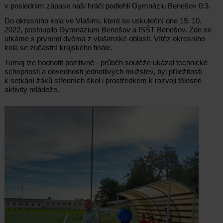
v posledním zápase naši hráči podlehli Gymnáziu Benešov 0:3.
Do okresního kola ve Vlašimi, které se uskuteční dne 19. 10.
2022, postoupilo Gymnázium Benešov a ISŠT Benešov. Zde se
utkáme s prvními dvěma z vlašimské oblasti. Vítěz okresního
kola se zúčastní krajského finále.
Turnaj lze hodnotit pozitivně - průběh soutěže ukázal technické
schopnosti a dovednosti jednotlivých mužstev, byl příležitostí
k setkání žáků středních škol i prostředkem k rozvoji tělesné
aktivity mládeže.