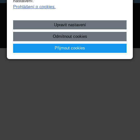
nastavení.
Prohlášení o cookies.
Copyright © 2026 Integrovaná střední škola technická, Benešov,
webové stránky
s AI,
doména
a
webhosting
u jediného 5★
Upravit nastavení
registrátora v ČR
Odmítnout cookies
Mapa webu
|
Zobrazit klasickou verzi
Přijmout cookies