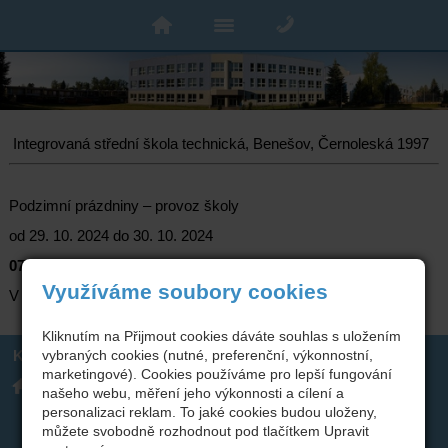
Integrovaná střední škola technická, Benešov, Černoleská 1997
Podzimní prázdniny – provoz školy
od 29. 10. 2024 do 30. 10. 2024
07:00 - 13:00 hod.
Využíváme soubory cookies
V případě nepřítomnosti volejte na telefonní číslo 606 142 651
Kliknutím na Přijmout cookies dáváte souhlas s uložením
Kontakt
vybraných cookies (nutné, preferenční, výkonnostní,
marketingové). Cookies používáme pro lepší fungování
Integrovaná střední škola
317 723 131
našeho webu, měření jeho výkonnosti a cílení a
technická, Benešov,
skola(zavináč)isstbn.cz
Černoleská 1997
Datová schránka: rzpw2gi
personalizaci reklam. To jaké cookies budou uloženy,
ISSBN(zavináč)kr-s.cz
můžete svobodně rozhodnout pod tlačítkem Upravit
Twitter