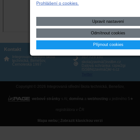
Prohlášení o cookies.
Upravit nastavení
Odmítnout cookies
Přijmout cookies
Kontakt
Integrovaná střední škola
317 723 131
technická, Benešov,
skola(zavináč)isstbn.cz
Černoleská 1997
Datová schránka: rzpw2gi
ISSBN(zavináč)kr-s.cz
Twitter
Copyright © 2026 Integrovaná střední škola technická, Benešov,
webové stránky
s AI,
doména
a
webhosting
u jediného 5★
registrátora v ČR
Mapa webu
|
Zobrazit klasickou verzi