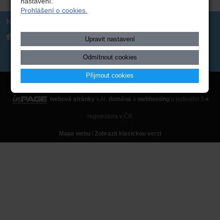
nastavení.
Prohlášení o cookies.
Kontakt
Integrovaná střední škola
317 723 131
Upravit nastavení
technická, Benešov,
skola(zavináč)isstbn.cz
Černoleská 1997
Datová schránka: rzpw2gi
ISSBN(zavináč)kr-s.cz
Odmítnout cookies
Twitter
Přijmout cookies
Copyright © 2026 Integrovaná střední škola technická, Benešov,
webové stránky
s AI,
doména
a
webhosting
u jediného 5★
registrátora v ČR
Mapa webu
|
Zobrazit klasickou verzi