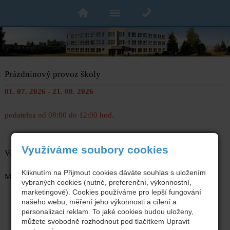
Prázdninový provoz školy
01. 07. 2026 - 21. 08. 2026
podatelna od 08:00 do 12:00 hod.
Využíváme soubory cookies
Volejte na telefonní číslo 317723131, 606142651
Kliknutím na Přijmout cookies dáváte souhlas s uložením
Mgr. Jana Fialová, ředitelka školy
vybraných cookies (nutné, preferenční, výkonnostní,
marketingové). Cookies používáme pro lepší fungování
našeho webu, měření jeho výkonnosti a cílení a
personalizaci reklam. To jaké cookies budou uloženy,
můžete svobodně rozhodnout pod tlačítkem Upravit