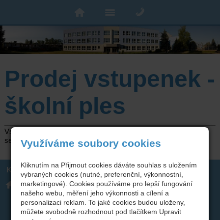
Prodej vstupenek -
školní ples
Vstupenky na školní ples se budou prodávat od
8. 12. 2023
v
sekretariátu školy.
Využíváme soubory cookies
Kliknutím na Přijmout cookies dáváte souhlas s uložením
Kontakt
vybraných cookies (nutné, preferenční, výkonnostní,
Integrovaná střední škola
317 723 131
marketingové). Cookies používáme pro lepší fungování
technická, Benešov,
skola(zavináč)isstbn.cz
našeho webu, měření jeho výkonnosti a cílení a
Černoleská 1997
Datová schránka: rzpw2gi
ISSBN(zavináč)kr-s.cz
personalizaci reklam. To jaké cookies budou uloženy,
Twitter
můžete svobodně rozhodnout pod tlačítkem Upravit