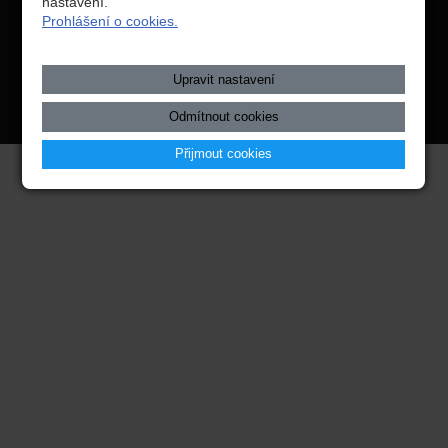
nastavení.
Copyright © 2026 Integrovaná střední škola technická, Benešov,
Prohlášení o cookies.
webové stránky
s AI,
doména
a
webhosting
u jediného 5★
Upravit nastavení
registrátora v ČR
Odmítnout cookies
Mapa webu
|
Zobrazit klasickou verzi
Přijmout cookies