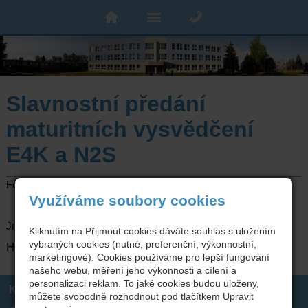
Slavnostní předání
maturitních vysvědčení
E4K a N2S
Foto
zde
.
Využíváme soubory cookies
Jméno: maturanti
Kliknutím na Přijmout cookies dáváte souhlas s uložením
vybraných cookies (nutné, preferenční, výkonnostní,
Heslo: isstbn
marketingové). Cookies používáme pro lepší fungování
našeho webu, měření jeho výkonnosti a cílení a
personalizaci reklam. To jaké cookies budou uloženy,
Kontakt
můžete svobodně rozhodnout pod tlačítkem Upravit
Integrovaná střední škola
317 723 131