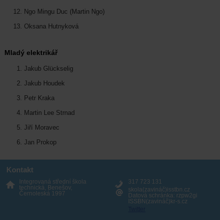
Ngo Mingu Duc (Martin Ngo)
Oksana Hutnyková
Mladý elektrikář
Jakub Glückselig
Jakub Houdek
Petr Kraka
Martin Lee Strnad
Jiří Moravec
Jan Prokop
Kontakt
Integrovaná střední škola
317 723 131
technická, Benešov,
skola(zavináč)isstbn.cz
Černoleská 1997
Datová schránka: rzpw2gi
ISSBN(zavináč)kr-s.cz
Twitter