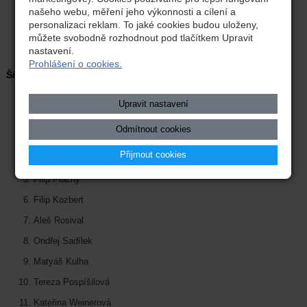
našeho webu, měření jeho výkonnosti a cílení a
Alex Fulín
personalizaci reklam. To jaké cookies budou uloženy,
můžete svobodně rozhodnout pod tlačítkem Upravit
Kristián Šuba
nastavení.
Prohlášení o cookies.
Šikovné ruce
Veronika Prokopová
Upravit nastavení
Julia Hutnyková
Odmítnout cookies
Kryštof Rosenvald
Přijmout cookies
Libor Kubík
Filip Plachý
Filip Kozbert
Aleš Rosival
Ondřej Sadílek
Matyáš Kulha
Tereza Pospíšilová
Kateřina Weinerová