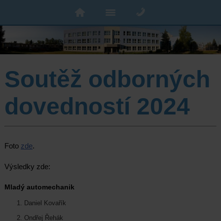
Soutěž odborných
dovedností 2024
Foto
zde
.
Výsledky zde:
Mladý automechanik
Daniel Kovařík
Ondřej Řehák