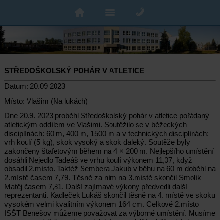
STŘEDOŠKOLSKÝ POHÁR V ATLETICE
Datum: 20.09 2023
Místo: Vlašim (Na lukách)
Dne 20.9. 2023 proběhl Středoškolský pohár v atletice pořádaný
atletickým oddílem ve Vlašimi. Soutěžilo se v běžeckých
disciplínách: 60 m, 400 m, 1500 m a v technických disciplínách:
vrh koulí (5 kg), skok vysoký a skok daleký. Soutěže byly
zakončeny štafetovým během na 4 × 200 m. Nejlepšího umístění
dosáhli Nejedlo Tadeáš ve vrhu koulí výkonem 11,07, když
obsadil 2.místo. Taktéž Šembera Jakub v běhu na 60 m doběhl na
2.místě časem 7,79. Těsně za ním na 3.místě skončil Smolík
Matěj časem 7,81. Další zajímavé výkony předvedli další
reprezentanti. Kadleček Lukáš skončil těsně na 4. místě ve skoku
vysokém velmi kvalitním výkonem 164 cm. Celkové 2.místo
ISŠT Benešov můžeme považovat za výborné umístění. Musíme