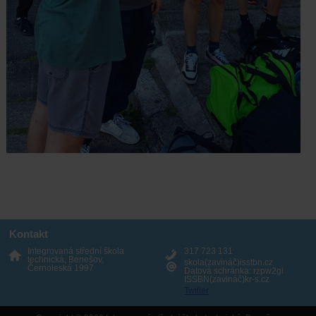
Kontakt
Integrovaná střední škola
317 723 131
technická, Benešov,
skola(zavináč)isstbn.cz
Černoleská 1997
Datová schránka: rzpw2gi
ISSBN(zavináč)kr-s.cz
Twitter