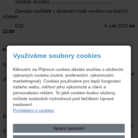
Začátek zkoušky …………………………………..
Zasedací pořádek v učebnách bude vyvěšen na dveřích
učeben
D1E 4. září 2023
od
12:00
Praktická závěrečná zkouška
Využíváme soubory cookies
A3M, A3K, E3L 5. – 9. června
2023
Kliknutím na Přijmout cookies dáváte souhlas s uložením
D1E 27. – 29. června
vybraných cookies (nutné, preferenční, výkonnostní,
2023
marketingové). Cookies používáme pro lepší fungování
našeho webu, měření jeho výkonnosti a cílení a
Začátek zkoušky …………………………..
personalizaci reklam. To jaké cookies budou uloženy,
můžete svobodně rozhodnout pod tlačítkem Upravit
nastavení.
Prohlášení o cookies.
Ústní závěrečná zkouška
A3M, E3L, A3K 19. – 21. června
Upravit nastavení
2023