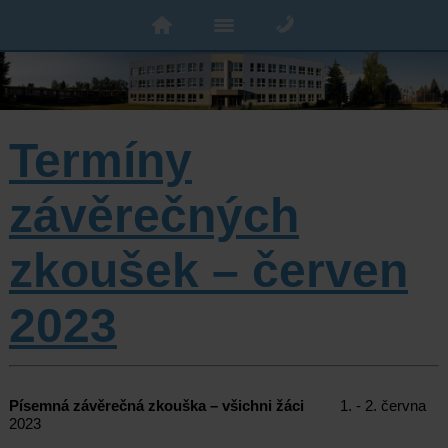
Termíny
závěrečných
zkoušek – červen
2023
Písemná závěrečná zkouška – všichni žáci
1. - 2. června
2023