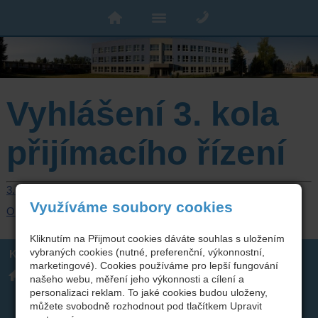
Vyhlášení 3. kola
přijímacího řízení
3. kolo přijímacího řízení
Využíváme soubory cookies
Obecné informace
Kliknutím na Přijmout cookies dáváte souhlas s uložením
vybraných cookies (nutné, preferenční, výkonnostní,
Kontakt
marketingové). Cookies používáme pro lepší fungování
Integrovaná střední škola
317 723 131
našeho webu, měření jeho výkonnosti a cílení a
technická, Benešov,
skola(zavináč)isstbn.cz
Černoleská 1997
Datová schránka: rzpw2gi
personalizaci reklam. To jaké cookies budou uloženy,
ISSBN(zavináč)kr-s.cz
můžete svobodně rozhodnout pod tlačítkem Upravit
Twitter