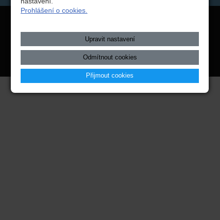
nastavení.
Prohlášení o cookies.
Copyright © 2026 Integrovaná střední škola technická, Benešov,
webové stránky
s AI,
doména
a
webhosting
u jediného 5★
Upravit nastavení
registrátora v ČR
Odmítnout cookies
Mapa webu
|
Zobrazit klasickou verzi
Přijmout cookies