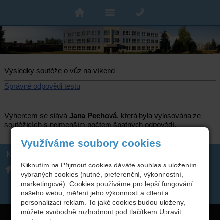
Výsledky soutěže o vůz na víkend
Správné odpovědi testu
Výhercem se stává
Jana Pechová
, která byla vylosována ze
soutěžících s nejmenším počtem špatných odpovědí.
Využíváme soubory cookies
Kontakt
Kliknutím na Přijmout cookies dáváte souhlas s uložením
Integrovaná střední škola
317 723 131
technická, Benešov,
vybraných cookies (nutné, preferenční, výkonnostní,
skola(zavináč)isstbn.cz
Černoleská 1997
Datová schránka: rzpw2gi
marketingové). Cookies používáme pro lepší fungování
ISSBN(zavináč)kr-s.cz
našeho webu, měření jeho výkonnosti a cílení a
Twitter
personalizaci reklam. To jaké cookies budou uloženy,
můžete svobodně rozhodnout pod tlačítkem Upravit
Copyright © 2026 Integrovaná střední škola technická, Benešov,