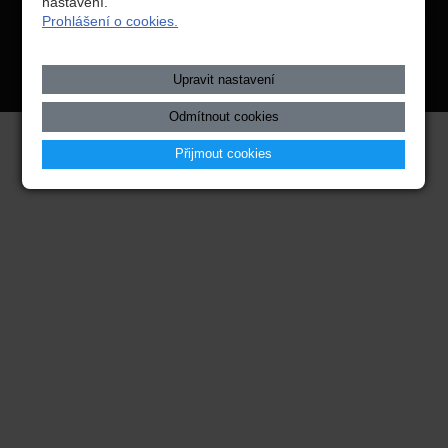
nastavení.
Prohlášení o cookies.
webové stránky
s AI,
doména
a
webhosting
u jediného 5★
registrátora v ČR
Upravit nastavení
Mapa webu
|
Zobrazit klasickou verzi
Odmítnout cookies
Přijmout cookies