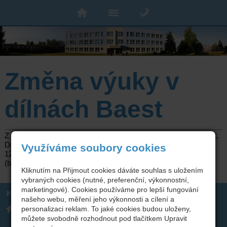
Změna výuky v
dílnách Baest
Z technických důvodů dochází ke změně výuky v dílnách Baest.
Dne 10.1.2024 bude výuka ukončena v 11:40. Ve dnech 11.1. a
Využíváme soubory cookies
12.1. bude probíhat teoretická výuka v zasedací místnosti
(budova B1) od 7:30 do 11:40.
Kliknutím na Přijmout cookies dáváte souhlas s uložením
vybraných cookies (nutné, preferenční, výkonnostní,
marketingové). Cookies používáme pro lepší fungování
Kontakt
našeho webu, měření jeho výkonnosti a cílení a
Integrovaná střední škola
317 723 131
personalizaci reklam. To jaké cookies budou uloženy,
technická, Benešov,
skola(zavináč)isstbn.cz
můžete svobodně rozhodnout pod tlačítkem Upravit
Černoleská 1997
Datová schránka: rzpw2gi
ISSBN(zavináč)kr-s.cz