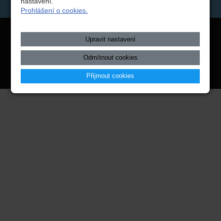
nastavení.
Twitter
Prohlášení o cookies.
Copyright © 2026 Integrovaná střední škola technická, Benešov,
Upravit nastavení
webové stránky
s AI,
doména
a
webhosting
u jediného 5★
Odmítnout cookies
registrátora v ČR
Přijmout cookies
Mapa webu
|
Zobrazit klasickou verzi