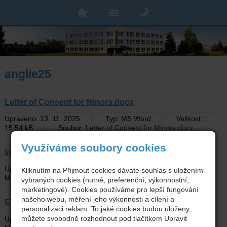
anglie25
Letter of Consent for Minors.docx
|
|
Upraveno: 13. 11. 2025
Typ: MS Word
Velikost:
|
15,54 kB
Soubor:
Letter of Consent for Minors.docx
Využíváme soubory cookies
Infolist_Benešov.pdf
|
|
Upraveno: 13. 11. 2025
Typ: PDF
Velikost: 5,28
Kliknutím na Přijmout cookies dáváte souhlas s uložením
|
MB
Soubor:
Infolist_Benešov.pdf
vybraných cookies (nutné, preferenční, výkonnostní,
marketingové). Cookies používáme pro lepší fungování
našeho webu, měření jeho výkonnosti a cílení a
ETA UK_Manuál.pdf
personalizaci reklam. To jaké cookies budou uloženy,
|
|
můžete svobodně rozhodnout pod tlačítkem Upravit
Upraveno: 13. 11. 2025
Typ: PDF
Velikost: 6,17