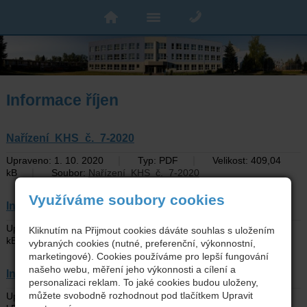
Informace říjen
Nařízení_KHS_č._7-2020
|
|
Upraveno: 1. 10. 2020
Typ: PDF
Velikost: 409,04
|
kB
Soubor:
Nařízení_KHS_č._7-2020
Využíváme soubory cookies
Informace pro spolupracující firmy a žáky
|
|
Upraveno: 30. 10. 2020
Typ: PDF
Velikost: 55,77
Kliknutím na Přijmout cookies dáváte souhlas s uložením
|
kB
Soubor:
Informace pro spolupracující firmy a žáky
vybraných cookies (nutné, preferenční, výkonnostní,
marketingové). Cookies používáme pro lepší fungování
našeho webu, měření jeho výkonnosti a cílení a
Informace pro školy a školská zařízení 2.11.
personalizaci reklam. To jaké cookies budou uloženy,
|
|
můžete svobodně rozhodnout pod tlačítkem Upravit
Upraveno: 2. 11. 2020
Typ: PDF
Velikost: 182,4