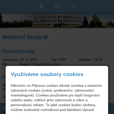
Moderní škola III
Plakát DIGI učitel
|
|
Upraveno: 22. 3. 2021
Typ: PDF
Velikost: 73,78
|
kB
Soubor:
Plakát DIGI učitel
Využíváme soubory cookies
Leták k výzvám SŠ a VOŠ šablony
|
|
Upraveno: 22. 3. 2021
Typ: PDF
Velikost: 96,92
Kliknutím na Přijmout cookies dáváte souhlas s uložením
|
kB
Soubor:
Leták k výzvám SŠ a VOŠ šablony
vybraných cookies (nutné, preferenční, výkonnostní,
marketingové). Cookies používáme pro lepší fungování
zpět
našeho webu, měření jeho výkonnosti a cílení a
personalizaci reklam. To jaké cookies budou uloženy,
Kontakt
můžete svobodně rozhodnout pod tlačítkem Upravit