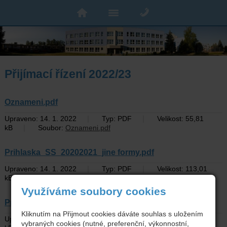
Přijímací řízení 2022/23
Oznameni.pdf
|
|
Upraveno: 14. 1. 2022
Typ: PDF
Velikost: 55,81
|
kB
Soubor:
Oznameni.pdf
Prihlaska_SS_20202021_jine formy.pdf
|
|
Upraveno: 14. 1. 2022
Typ: PDF
Velikost: 113,01
|
kB
Soubor:
Prihlaska_SS_20202021_jine formy.pdf
Využíváme soubory cookies
Prihlaska_SS_20202021_denni.pdf
Kliknutím na Přijmout cookies dáváte souhlas s uložením
|
|
Upraveno: 14. 1. 2022
Typ: PDF
Velikost: 141,19
vybraných cookies (nutné, preferenční, výkonnostní,